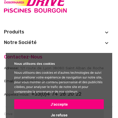
Produits

Notre Société

Contactez-Nous
Nous utilisons des cookies
Adresse:
121 route de Lyon 38080 Saint Alban de Roche
Nous utilisons des cookies et d'autres technologies de suivi
pour améliorer votre expérience de navigation sur notre site,
Email:
contact@drive-piscines-bourgoin.fr
pour vous montrer un contenu personnalisé et des publicités
ciblées, pour analyser le trafic de notre site et pour
comprendre la provenance de nos visiteurs.
+33(0)4 74 28 20 22
Appelez-nous:
J'accepte
Drive Piscines Bourgoin by Debernardi @ 2022 Tous droits
Je refuse